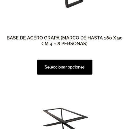
se
pueden
elegir
en
la
BASE DE ACERO GRAPA (MARCO DE HASTA 180 X 90
página
CM 4 – 8 PERSONAS)
de
producto
Seleccionar opciones