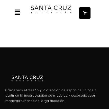
Ir
Menú
al
contenido
ar
ar
ar
ar
ar
Ofrecemos el diseño y la creación de espacios únicos a
partir de la incorporación de muebles y accesorios con
maderas exóticas de larga duración.
ar