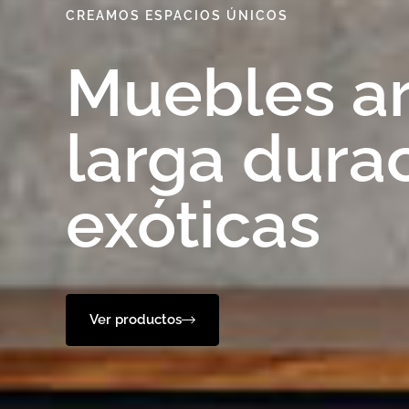
CREAMOS ESPACIOS ÚNICOS
Muebles ar
larga dura
exóticas
Ver productos