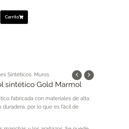
Carrito
les Sintéticos
,
Muros
l sintético Gold Marmol
tico fabricada con materiales de alta
o duradera, por lo que es fácil de
las manchas y los arañazos. Se puede