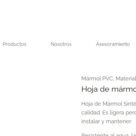
Productos
Nosotros
Asesoramiento
Hoja
Mármol PVC
,
Materia
de
Hoja de mármo
mármol
Hoja de Mármol Sinté
sintético
calidad. Es ligera per
Gold
instalar y mantener.
Marmol
cantidad
Resistente al agua, 