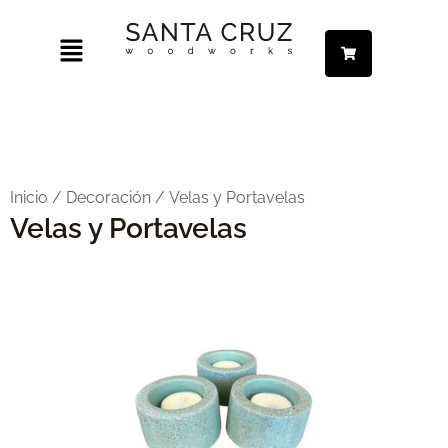
Ir
Menú
al
contenido
ar
ar
Inicio
/
Decoración
/ Velas y Portavelas
Velas y Portavelas
ar
ar
ar
ar