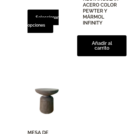
elegir
ACERO COLOR
PEWTER Y
en
MÁRMOL
Seleccionar
la
INFINITY
opciones
página
de
producto
Añadir al
carrito
MESA DE