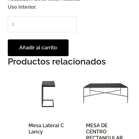
Uso interior.
Añadir al carrito
Productos relacionados
Este
producto
tiene
múltiples
variantes.
Las
opciones
Mesa Lateral C
MESA DE
se
Lancy
CENTRO
pueden
RECTANGULAR