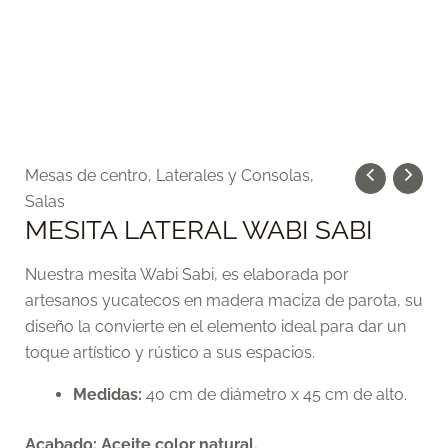
MESITA
Mesas de centro, Laterales y Consolas
,
LATERAL
Salas
MESITA LATERAL WABI SABI
WABI
SABI
Nuestra mesita Wabi Sabi, es elaborada por
cantidad
artesanos yucatecos en madera maciza de parota, su
diseño la convierte en el elemento ideal para dar un
toque artístico y rústico a sus espacios.
Medidas:
40 cm de diámetro x 45 cm de alto.
Acabado: Aceite color natural.