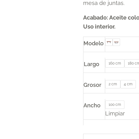
mesa de juntas.
Acabado: Aceite colo
Uso interior.
Modelo
Largo
160 cm
180 c
Grosor
2 cm
4 cm
Ancho
100 cm
Limpiar