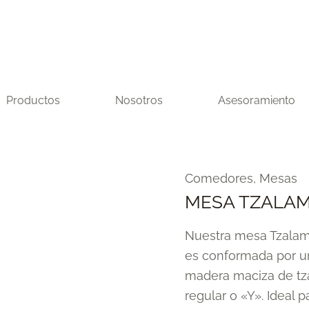
Productos
Nosotros
Asesoramiento
MESA
Comedores
,
Mesas
TZALAM
MESA TZALA
RECTANGULAR
Nuestra mesa Tzalam,
cantidad
es conformada por u
madera maciza de tz
regular o «Y». Ideal 