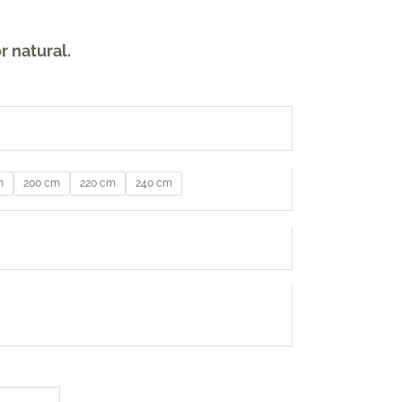
r natural.
m
200 cm
220 cm
240 cm