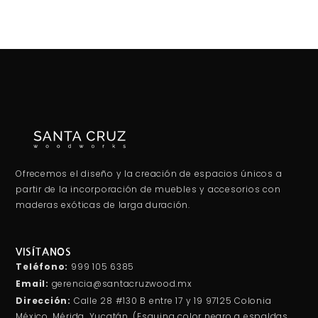
Ofrecemos el diseño y la creación de espacios únicos a
partir de la incorporación de muebles y accesorios con
maderas exóticas de larga duración.
VISÍTANOS
Teléfono:
999 105 6385
Email:
gerencia@santacruzwood.mx
Dirección:
Calle 28 #130 B entre 17 y 19 97125 Colonia
México, Mérida, Yucatán. (Esquina color negro a espaldas