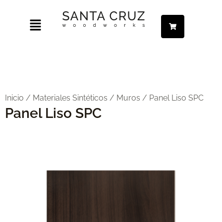
Ir
Menú
al
contenido
ar
ar
Inicio
/
Materiales Sintéticos
/
Muros
/ Panel Liso SPC
Panel Liso SPC
ar
ar
ar
ar