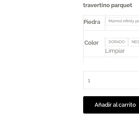
travertino parquet
Piedra
Mármol infinity p
Color
DORADO
NE
Limpiar
Añadir al carrito