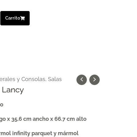
Carrito
erales y Consolas
,
Salas
C Lancy
do
go x 35.6 cm ancho x 66.7 cm alto
rmol infinity parquet y mármol