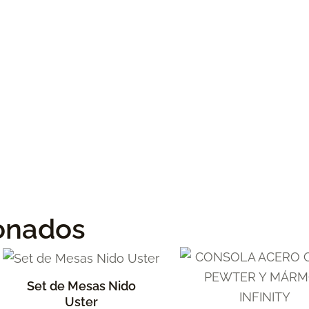
ionados
Este
producto
Set de Mesas Nido
tiene
Uster