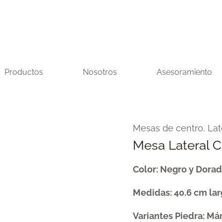
Productos
Nosotros
Asesoramiento
Mesa
Mesas de centro, Lat
Lateral
Mesa Lateral 
C
Color: Negro y Dora
Lancy
cantidad
Medidas: 40.6 cm lar
Variantes Piedra: Má