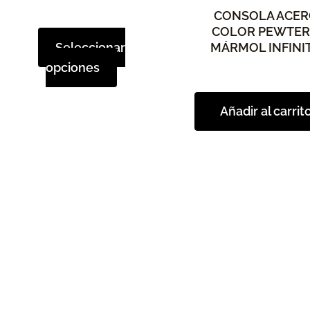
múltiples
CONSOLA ACE
variantes.
COLOR PEWTER
Las
Seleccionar
MÁRMOL INFINI
opciones
opciones
se
pueden
Añadir al carrit
elegir
en
la
página
de
producto