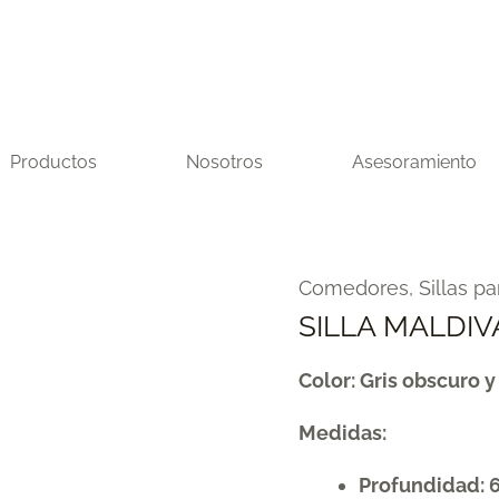
Productos
Nosotros
Asesoramiento
SILLA
Comedores
,
Sillas 
MALDIVA
SILLA MALDIV
CON
Color: Gris obscuro 
COJÍN
cantidad
Medidas:
Profundidad: 