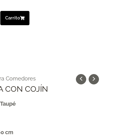
Carrito
para Comedores
A CON COJÍN
y Taupé
60 cm