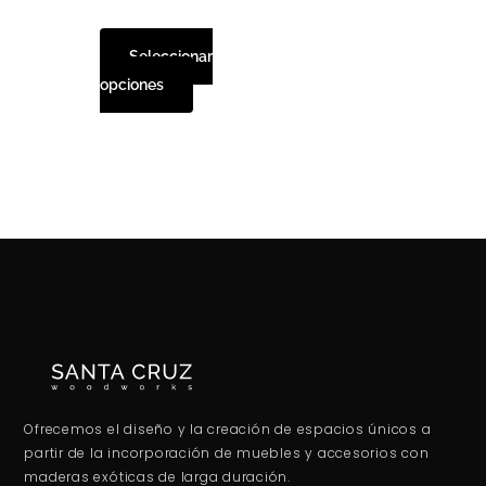
elegir
en
Seleccionar
la
opciones
página
de
producto
Ofrecemos el diseño y la creación de espacios únicos a
partir de la incorporación de muebles y accesorios con
maderas exóticas de larga duración.