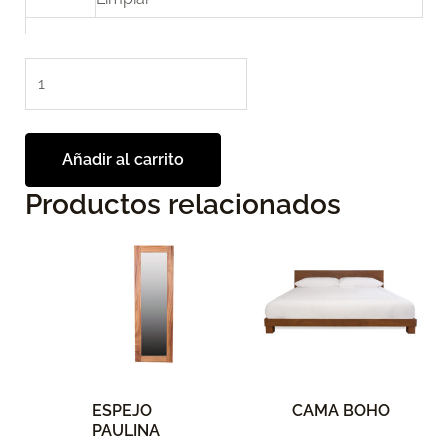
Añadir al carrito
Productos relacionados
Este
producto
tiene
múltiples
variantes.
Las
opciones
ESPEJO
CAMA BOHO
se
PAULINA
pueden