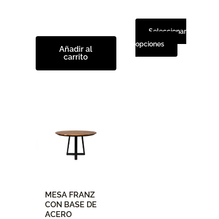
elegir
en
Seleccionar
la
opciones
página
Añadir al
carrito
de
producto
Este
producto
tiene
múltiples
variantes.
Las
opciones
MESA FRANZ
se
CON BASE DE
pueden
ACERO