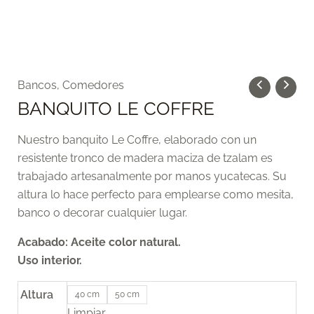
BANQUITO
Bancos
,
Comedores
LE
BANQUITO LE COFFRE
COFFRE
cantidad
Nuestro banquito Le Coffre, elaborado con un
resistente tronco de madera maciza de tzalam es
trabajado artesanalmente por manos yucatecas. Su
altura lo hace perfecto para emplearse como mesita,
banco o decorar cualquier lugar.
Acabado: Aceite color natural.
Uso interior.
Altura
40 cm
50 cm
Limpiar