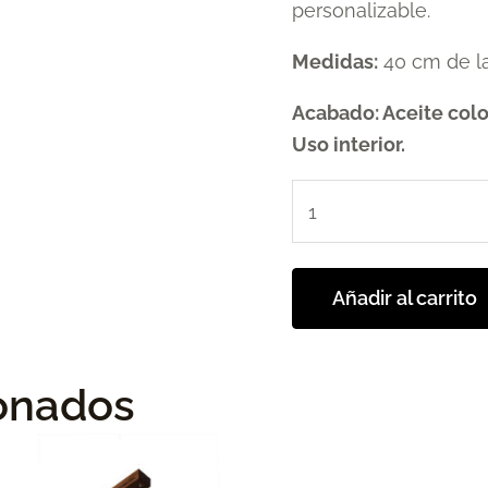
personalizable.
Medidas:
40 cm de la
Acabado: Aceite colo
Uso interior.
Añadir al carrito
ionados
E
p