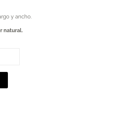
rgo y ancho.
r natural.
ste
roducto