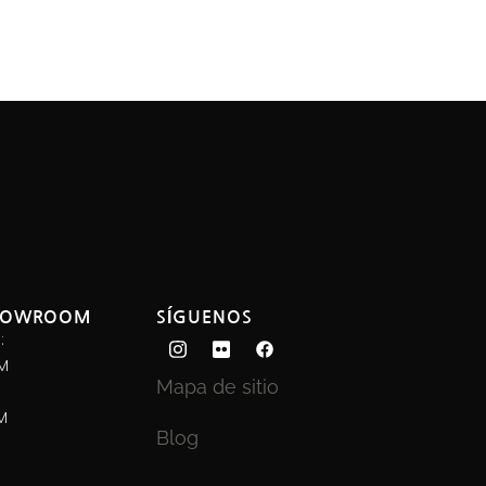
SHOWROOM
SÍGUENOS
:
PM
Mapa de sitio
M
Blog