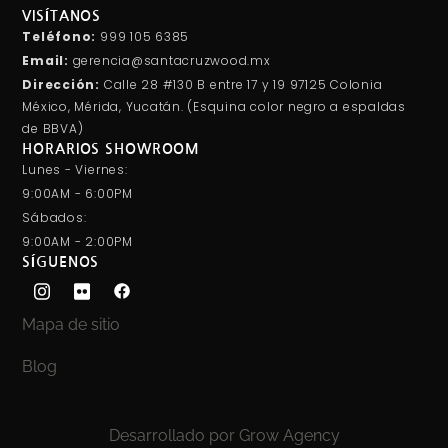
VISÍTANOS
Teléfono:
999 105 6385
Email:
gerencia@santacruzwood.mx
Dirección:
Calle 28 #130 B entre 17 y 19 97125 Colonia
México, Mérida, Yucatán. (Esquina color negro a espaldas
de BBVA)
HORARIOS SHOWROOM
Lunes - Viernes:
9:00AM - 6:00PM
Sábados:
9:00AM - 2:00PM
SÍGUENOS
Mapa de sitio
Blog
Desarrollado por Grow Agency