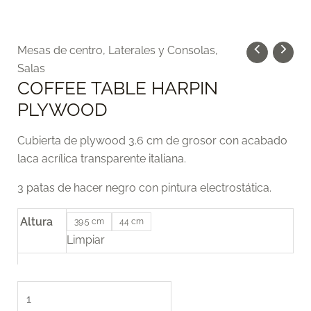
COFFEE
Mesas de centro, Laterales y Consolas
,
TABLE
Salas
COFFEE TABLE HARPIN
HARPIN
PLYWOOD
PLYWOOD
cantidad
Cubierta de plywood 3.6 cm de grosor con acabado
laca acrílica transparente italiana.
3 patas de hacer negro con pintura electrostática.
Altura
39.5 cm
44 cm
Limpiar