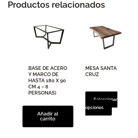
Productos relacionados
Este
producto
tiene
múltiples
variantes.
Las
opciones
BASE DE ACERO
MESA SANTA
se
Y MARCO DE
CRUZ
pueden
HASTA 180 X 90
elegir
CM 4 – 8
PERSONAS)
en
Seleccionar
la
opciones
página
Añadir al
de
carrito
producto