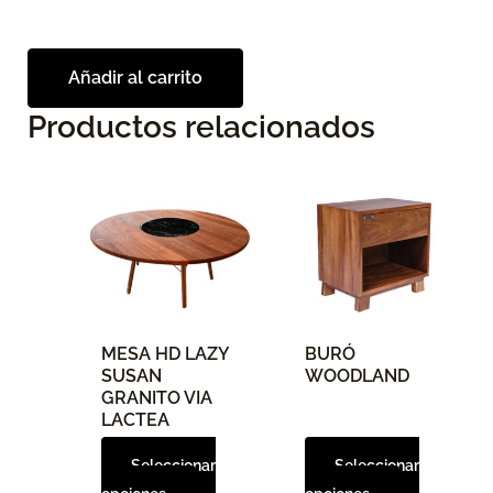
Añadir al carrito
Productos relacionados
Este
Este
producto
producto
tiene
tiene
múltiples
múltiples
variantes.
variantes.
Las
Las
opciones
opciones
MESA HD LAZY
BURÓ
se
se
SUSAN
WOODLAND
pueden
pueden
GRANITO VIA
elegir
elegir
LACTEA
en
en
Seleccionar
Seleccionar
la
la