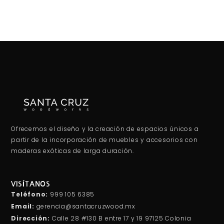
producto
Ofrecemos el diseño y la creación de espacios únicos a
partir de la incorporación de muebles y accesorios con
maderas exóticas de larga duración.
VISÍTANOS
Teléfono:
999 105 6385
Email:
gerencia@santacruzwood.mx
Dirección:
Calle 28 #130 B entre 17 y 19 97125 Colonia