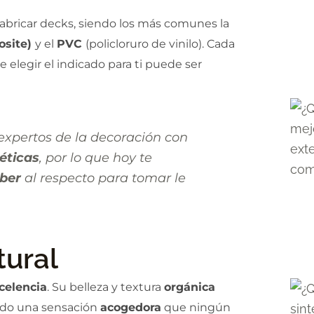
fabricar decks, siendo los más comunes la
osite)
y el
PVC
(policloruro de vinilo). Cada
ue elegir el indicado para ti puede ser
xpertos de la decoración con
téticas
, por lo que hoy te
aber
al respecto para tomar le
ural
celencia
. Su belleza y textura
orgánica
ndo una sensación
acogedora
que ningún