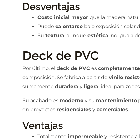
Desventajas
Costo inicial mayor
que la madera natura
Puede
calentarse
bajo exposición solar d
Su
textura
, aunque
estética
, no iguala d
Deck de PVC
Por último, el
deck de PVC
es
completamente
composición. Se fabrica a partir de
vinilo resis
sumamente
duradera
y
ligera
, ideal para zona
Su acabado es
moderno
y su
mantenimiento
p
en proyectos
residenciales
y
comerciales
.
Ventajas
Totalmente
impermeable
y resistente a 