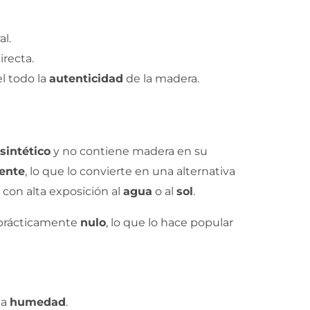
l.
irecta.
el todo la
autenticidad
de la madera.
sintético
y no contiene madera en su
tente
, lo que lo convierte en una alternativa
s con alta exposición al
agua
o al
sol
.
rácticamente
nulo
, lo que lo hace popular
la
humedad
.