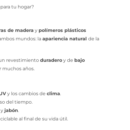
bras de madera
y
polímeros plásticos
e ambos mundos: la
apariencia natural
de la
 un revestimiento
duradero
y de
bajo
r muchos años.
UV
y los cambios de
clima
.
so del tiempo.
y
jabón
.
ciclable al final de su vida útil.