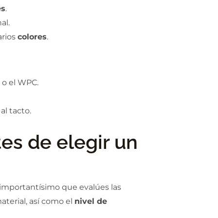
es
.
al.
arios
colores
.
 o el WPC.
al tacto.
es de elegir un
s importantísimo que evalúes las
aterial, así como el
nivel de