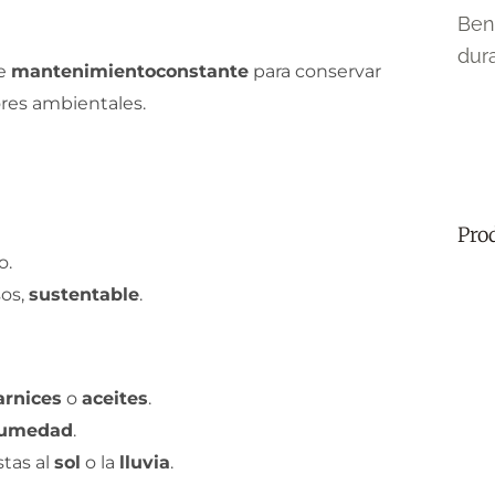
re
mantenimiento
constante
para conservar
ores ambientales.
Pro
o.
os,
sustentable
.
arnices
o
aceites
.
umedad
.
tas al
sol
o la
lluvia
.