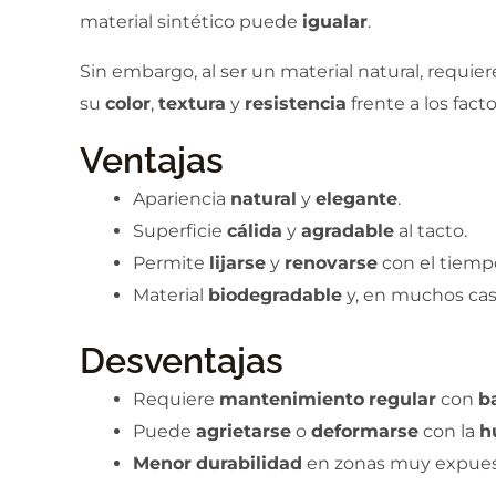
material sintético puede
igualar
.
Sin embargo, al ser un material natural, requie
su
color
,
textura
y
resistencia
frente a los fact
Ventajas
Apariencia
natural
y
elegante
.
Superficie
cálida
y
agradable
al tacto.
Permite
lijarse
y
renovarse
con el tiemp
Material
biodegradable
y, en muchos cas
Desventajas
Requiere
mantenimiento
regular
con
b
Puede
agrietarse
o
deformarse
con la
h
Menor
durabilidad
en zonas muy expues