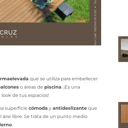
orma
elevada
que se utiliza para embellecer
balcones
o áreas de
piscina
. ¡Es una
 look de tus espacios!
na superficie
cómoda
y
antideslizante
que
 aire libre. Se trata de un punto medio
derno
.