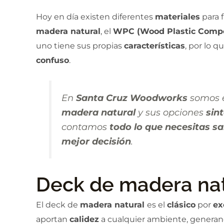
Hoy en día existen diferentes
materiales
para 
madera natural
, el
WPC (Wood Plastic Comp
uno tiene sus propias
características
, por lo q
confuso
.
En
Santa Cruz Woodworks
somos e
madera natural
y sus opciones
sin
contamos
todo lo que necesitas s
mejor decisión
.
Deck de madera nat
El deck de
madera natural
es el
clásico
por
ex
aportan
calidez
a cualquier ambiente, genera