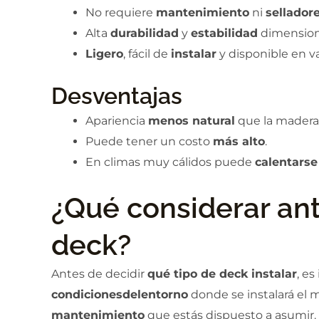
No requiere
mantenimiento
ni
sellador
Alta
durabilidad
y
estabilidad
dimension
Ligero
, fácil de
instalar
y disponible en v
Desventajas
Apariencia
menos natural
que la madera
Puede tener un costo
más alto
.
En climas muy cálidos puede
calentarse
¿Qué considerar ant
deck?
Antes de decidir
qué tipo de deck instalar
, e
condiciones
del
entorno
donde se instalará el m
mantenimiento
que estás dispuesto a asumir.