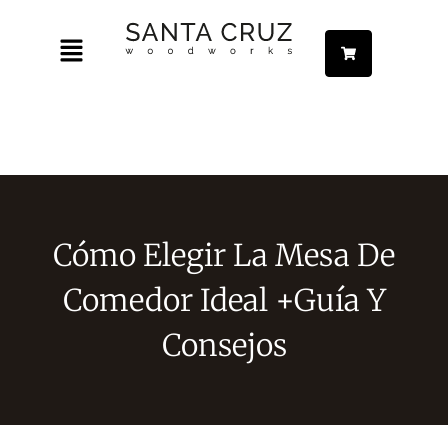
Ir
Menú
al
contenido
ar
ar
ar
Cómo Elegir La Mesa De
Comedor Ideal +Guía Y
ar
Consejos
ar
ar