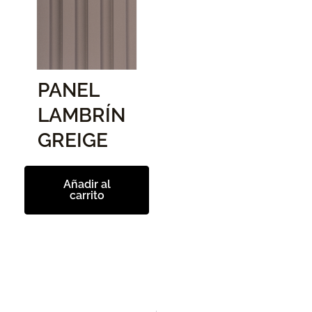
PANEL
LAMBRÍN
GREIGE
Añadir al
carrito
Ant
Si