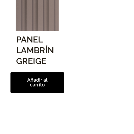
PANEL
LAMBRÍN
GREIGE
Añadir al
carrito
Ant
Si