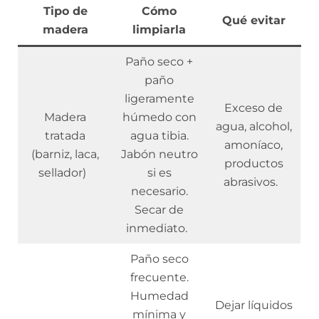
Tipo de
Cómo
Qué evitar
madera
limpiarla
Paño seco +
paño
ligeramente
Exceso de
Madera
húmedo con
agua, alcohol,
tratada
agua tibia.
amoníaco,
(barniz, laca,
Jabón neutro
productos
sellador)
si es
abrasivos.
necesario.
Secar de
inmediato.
Paño seco
frecuente.
Humedad
Dejar líquidos
mínima y