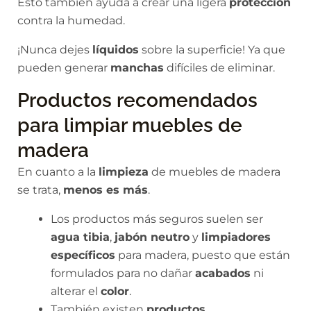
Esto también ayuda a crear una ligera
protección
contra la humedad.
¡Nunca dejes
líquidos
sobre la superficie! Ya que
pueden generar
manchas
difíciles de eliminar.
Productos recomendados
para limpiar muebles de
madera
En cuanto a la
limpieza
de muebles de madera
se trata,
menos es más
.
Los productos más seguros suelen ser
agua tibia
,
jabón neutro
y
limpiadores
específicos
para madera, puesto que están
formulados para no dañar
acabados
ni
alterar el
color
.
También existen
productos