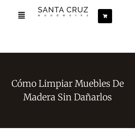
Ir
Menú
al
contenido
ar
ar
ar
Cómo Limpiar Muebles De
ar
Madera Sin Dañarlos
ar
ar