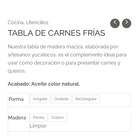
TABLA
Cocina
,
Utencilios
DE
TABLA DE CARNES FRÍAS
CARNES
FRÍAS
Nuestra tabla de madera maciza, elaborada por
cantidad
artesanos yucatecos, es el complemento ideal para
usar como decoración o para presentar carnes y
quesos.
Acabado: Aceite color natural.
Forma
Irregular
Ovalada
Rectangular
Madera
Parota
Tzalam
Limpiar