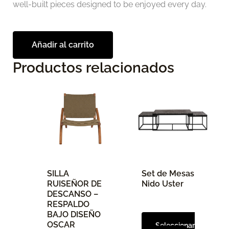
well-built pieces designed to be enjoyed every day.
Añadir al carrito
Productos relacionados
Este
producto
tiene
múltiples
variantes.
Las
opciones
SILLA
Set de Mesas
se
RUISEÑOR DE
Nido Uster
pueden
DESCANSO –
elegir
RESPALDO
BAJO DISEÑO
en
OSCAR
Seleccionar