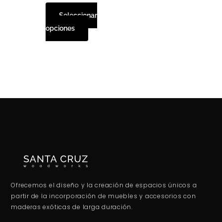
en
Seleccionar
la
opciones
página
de
producto
Ofrecemos el diseño y la creación de espacios únicos a
partir de la incorporación de muebles y accesorios con
maderas exóticas de larga duración.