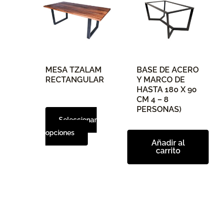
tiene
múltiples
variantes.
Las
opciones
MESA TZALAM
BASE DE ACERO
se
RECTANGULAR
Y MARCO DE
pueden
HASTA 180 X 90
elegir
CM 4 – 8
PERSONAS)
en
Seleccionar
la
opciones
página
Añadir al
de
carrito
producto