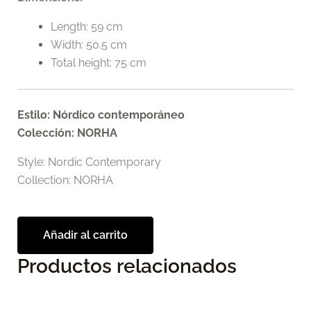
Length: 59 cm
Width: 50.5 cm
Total height: 75 cm
Estilo: Nórdico contemporáneo
Colección: NORHA
Style: Nordic Contemporary
Collection: NORHA
Añadir al carrito
Productos relacionados
Este
producto