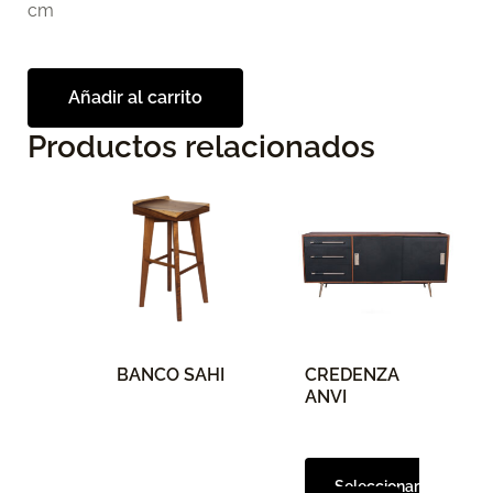
cm
Añadir al carrito
Productos relacionados
Este
producto
tiene
múltiples
variantes.
Las
opciones
BANCO SAHI
CREDENZA
se
ANVI
pueden
elegir
en
Seleccionar