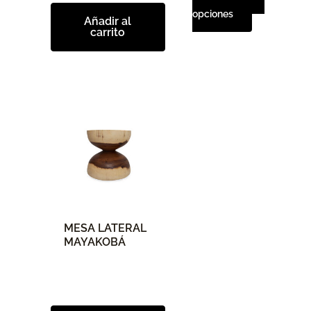
la
opciones
página
Añadir al
carrito
de
producto
MESA LATERAL
MAYAKOBÁ